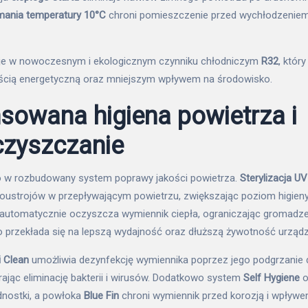
mania temperatury 10°C
chroni pomieszczenie przed wychłodzeniem
uje w nowoczesnym i ekologicznym czynniku chłodniczym
R32
, któr
cią energetyczną oraz mniejszym wpływem na środowisko.
owana higiena powietrza i
zyszczanie
 w rozbudowany system poprawy jakości powietrza.
Sterylizacja U
noustrojów w przepływającym powietrzu, zwiększając poziom higien
automatycznie oczyszcza wymiennik ciepła, ograniczając gromadzeni
 przekłada się na lepszą wydajność oraz dłuższą żywotność urządz
i Clean
umożliwia dezynfekcję wymiennika poprzez jego podgrzanie 
rając eliminację bakterii i wirusów. Dodatkowo system
Self Hygiene
o
dnostki, a powłoka
Blue Fin
chroni wymiennik przed korozją i wpływ