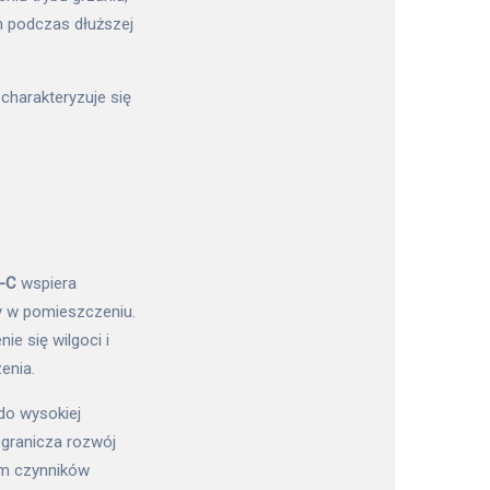
 podczas dłuższej
y charakteryzuje się
V-C
wspiera
y w pomieszczeniu.
e się wilgoci i
enia.
do wysokiej
granicza rozwój
em czynników