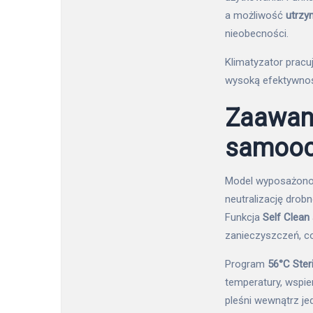
a możliwość
utrzy
nieobecności.
Klimatyzator prac
wysoką efektywnoś
Zaawans
samooc
Model wyposażono
neutralizację drob
Funkcja
Self Clean
zanieczyszczeń, co
Program
56°C Ster
temperatury, wspie
pleśni wewnątrz je