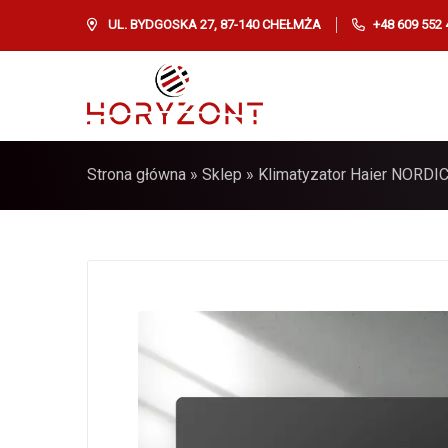
UL. BYDGOSKA 27, 87-140 CHEŁMŻA
+48 609 552 
Strona główna
»
Sklep
»
Klimatyzator Haier NORDI