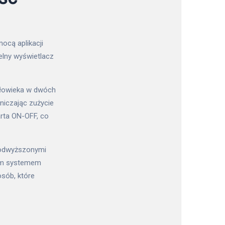
ocą aplikacji
lny wyświetlacz
łowieka w dwóch
niczając zużycie
arta ON-OFF, co
 podwyższonymi
nym systemem
sób, które