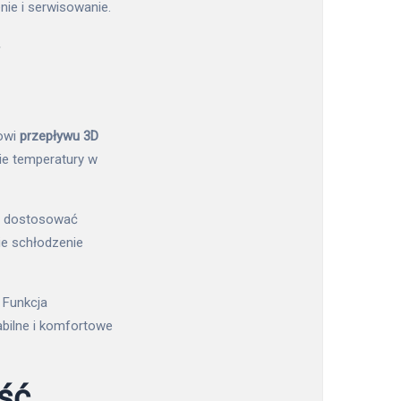
ie i serwisowanie.
mowi
przepływu 3D
nie temperatury w
e dostosować
ie schłodzenie
 Funkcja
bilne i komfortowe
ość