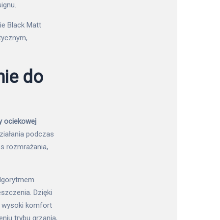
ignu.
ie Black Matt
tycznym,
nie do
y ociekowej
ziałania podczas
es rozmrażania,
 algorytmem
szczenia. Dzięki
a wysoki komfort
iu trybu grzania,