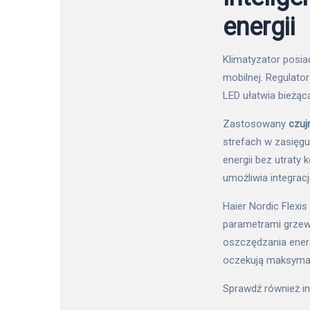
energii
Klimatyzator pos
mobilnej. Regulat
LED ułatwia bieżąc
Zastosowany
czuj
strefach w zasięgu
energii bez utraty
umożliwia integrac
Haier Nordic Flexi
parametrami grze
oszczędzania energ
oczekują maksymaln
Sprawdź również 