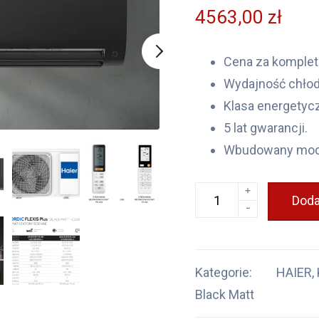
4563,00
zł
Cena za komplet
Wydajność chłod
Klasa energetyc
5 lat gwarancji.
Wbudowany modu
+
Doda
-
Kategorie:
HAIER
,
Black Matt