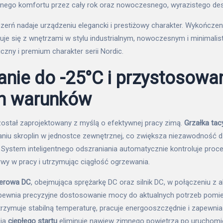
nego komfortu przez cały rok oraz nowoczesnego, wyrazistego des
erń nadaje urządzeniu elegancki i prestiżowy charakter. Wykończen
e się z wnętrzami w stylu industrialnym, nowoczesnym i minimalis
czny i premium charakter serii Nordic.
nie do -25°C i przystosowa
ch warunków
 został zaprojektowany z myślą o efektywnej pracy zimą.
Grzałka tac
niu skroplin w jednostce zewnętrznej, co zwiększa niezawodność d
. System inteligentnego odszraniania automatycznie kontroluje proc
rwy w pracy i utrzymując ciągłość ogrzewania.
terowa DC
, obejmująca sprężarkę DC oraz silnik DC, w połączeniu z
apewnia precyzyjne dostosowanie mocy do aktualnych potrzeb pomie
rzymuje stabilną temperaturę, pracuje energooszczędnie i zapewni
cja
ciepłego startu
eliminuje nawiew zimnego powietrza po uruchomien