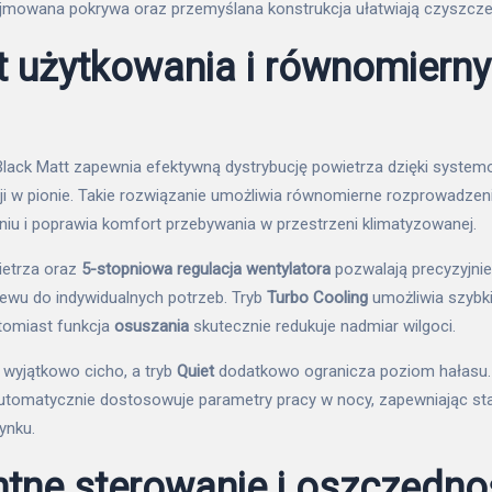
jmowana pokrywa oraz przemyślana konstrukcja ułatwiają czyszczen
 użytkowania i równomierny
 Black Matt zapewnia efektywną dystrybucję powietrza dzięki syste
uzji w pionie. Takie rozwiązanie umożliwia równomierne rozprowadze
u i poprawia komfort przebywania w przestrzeni klimatyzowanej.
ietrza oraz
5-stopniowa regulacja wentylatora
pozwalają precyzyjni
ewu do indywidualnych potrzeb. Tryb
Turbo Cooling
umożliwia szybk
tomiast funkcja
osuszania
skutecznie redukuje nadmiar wilgoci.
 wyjątkowo cicho, a tryb
Quiet
dodatkowo ogranicza poziom hałasu.
tomatycznie dostosowuje parametry pracy w nocy, zapewniając sta
ynku.
entne sterowanie i oszczędn