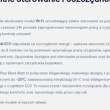
iada wbudowany moduł
Wi-Fi
, umożliwiający zdalne sterowanie za pom
or czasowy 24h pozwala zaprogramować harmonogram pracy, a czyte
ą kontrolę ustawień.
nik ECO
odpowiada za oszczędność energii – wykrywa obecność cz
 do 8 metrów i na tej podstawie optymalizuje pracę urządzenia, ogra
 komfortu. Opcjonalnie dostępne jest sterowanie przewodowe oraz k
ję z systemami zarządzania budynkiem.
s Plus Black Matt to połączenie eleganckiego, matowego designu z
wczymi do
-25°C
, zaawansowaną sterylizacją UV-C oraz inteligent
ii z czujnikiem ECO. To nowoczesne i niezawodne rozwiązanie dla o
ego komfortu oraz wyrazistego stylu przez cały rok.
inne modele w naszym
sklepie
.