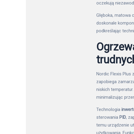
oczekują niezawod
Głęboka, matowa cz
doskonale komponuj
podkreślając techni
Ogrzewa
trudny
Nordic Flexis Plus
zapobiega zamarza
niskich temperatur
minimalizując prze
Technologia
inwer
sterowania
PID
, z
temu urządzenie ut
użytkowania. Funk