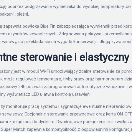
kcję poprzez podgrzewanie wymiennika do wysokiej temperatury, c
kterii i pleśni.
 zapewnia powłoka Blue Fin zabezpieczająca wymiennik przed koro
em czynników zewnętrznych. Zdejmowana pokrywa i przemyślana k
erwisowy, co przekłada się na wygodę konserwacji i długą żywotność
entne sterowanie i elastyczn
ażony jest w moduł Wi-Fi umożliwiający zdalne sterowanie za pomoc
nik może regulować temperaturę, tryby pracy oraz harmonogram dzi
r czasowy 24h pozwala zaprogramować automatyczne włączanie i w
elny wyświetlacz LED ułatwia kontrolę ustawień.
zy monitoruje pracę systemu i sygnalizuje ewentualne nieprawidłow
s serwisowy. Opcjonalne sterowanie przewodowe oraz karta ON-OFF
emami zarządzania budynkiem. Dwudrogowe podłączenie rur zwiększ
em Super Match zapewnia kompatybilność z odpowiednimi konfiguracj