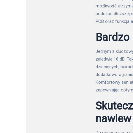
możliwość utrzyma
podczas dłuższej 
PCB oraz funkcja a
Bardzo 
Jednym z kluczowyc
zaledwie 16 dB. Tak
dziecięcych, biura
dodatkowo ogranic
Komfortowy sen au
zapewniając optym
Skutecz
nawiew
Za równomierną dys