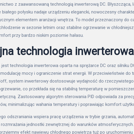
ictwo z zaawansowaną technologią inwerterową DC. Błyszcząca, 
białego połysku nadaje urządzeniu elegancki, nowoczesny charakter
tycznym elementem aranżacji wnętrza. To model przeznaczony do ca
hłodzenie w sezonie letnim oraz stabilne ogrzewanie w chłodniejs
mfort przy bardzo niskim poziomie hałasu.
jna technologia inwerterow
jest technologia inwerterowa oparta na sprężarce DC oraz silniku D
 modulację mocy i ograniczenie strat energii. W przeciwieństwie do 
/off, system inwerterowy dostosowuje wydajność do rzeczywisteg
ogrzewanie, co przekłada się na stabilną temperaturę w pomieszczen
etyczną. Zastosowany algorytm sterowania PID odpowiada za precy
w, minimalizując wahania temperatury i poprawiając komfort użytk
ego odszraniania wspiera pracę urządzenia w trybie grzania, automa
 rozmrażania jednostki zewnętrznej do warunków atmosferycznych. 
ieprzyjemny efekt nawiewu chłodnego powietrza tuż po uruchomieniu