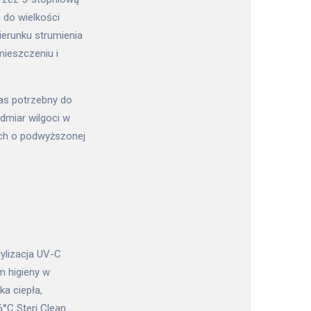
 do wielkości
ierunku strumienia
ieszczeniu i
zas potrzebny do
dmiar wilgoci w
ach o podwyższonej
ylizacja UV-C
m higieny w
a ciepła,
°C Steri Clean