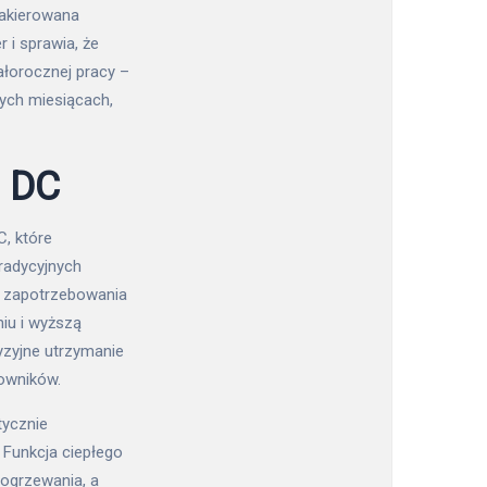
lakierowana
 i sprawia, że
łorocznej pracy –
zych miesiącach,
a DC
C, które
tradycyjnych
o zapotrzebowania
iu i wyższą
zyjne utrzymanie
owników.
tycznie
Funkcja ciepłego
 ogrzewania, a