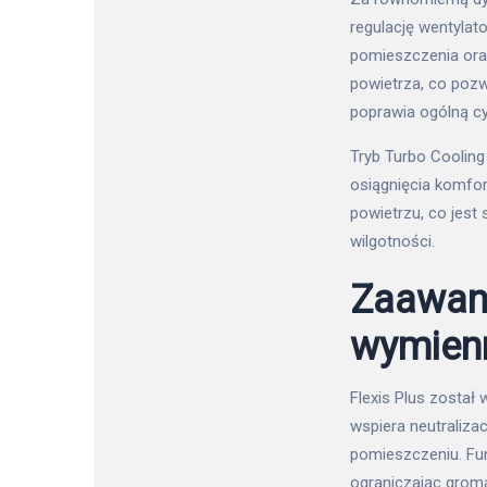
regulację wentyla
pomieszczenia oraz
powietrza, co poz
poprawia ogólną cy
Tryb Turbo Cooling
osiągnięcia komfor
powietrzu, co jest
wilgotności.
Zaawans
wymien
Flexis Plus został
wspiera neutraliza
pomieszczeniu. Fu
ograniczając groma