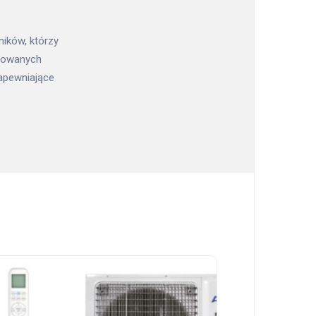
ników, którzy
nsowanych
zapewniające