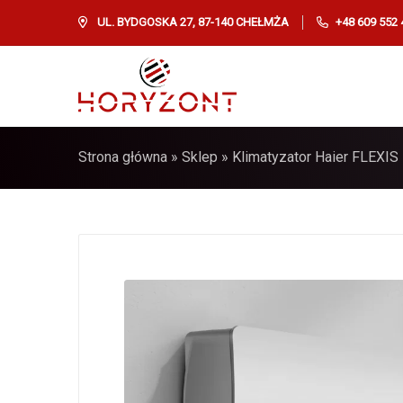
UL. BYDGOSKA 27, 87-140 CHEŁMŻA
+48 609 552 
Strona główna
»
Sklep
»
Klimatyzator Haier FLEXIS