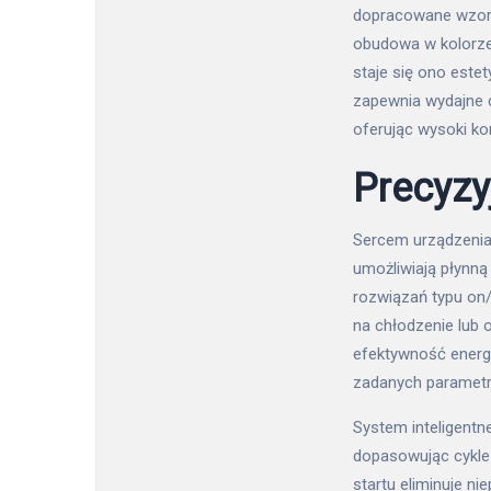
dopracowane wzorn
obudowa w kolorze 
staje się ono este
zapewnia wydajne c
oferując wysoki ko
Precyzy
Sercem urządzenia 
umożliwiają płynną
rozwiązań typu on
na chłodzenie lub 
efektywność energ
zadanych parametró
System inteligentn
dopasowując cykle
startu eliminuje n