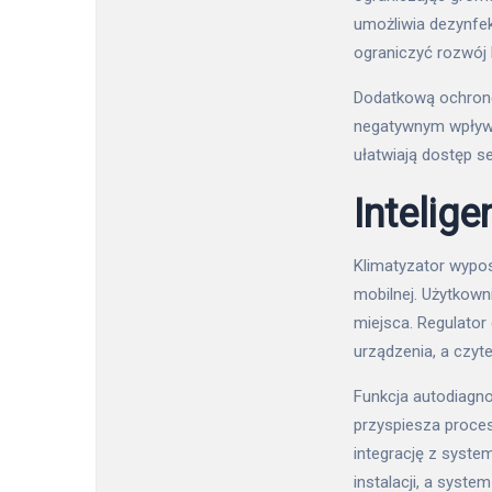
umożliwia dezynfe
ograniczyć rozwój ba
Dodatkową ochronę
negatywnym wpływ
ułatwiają dostęp s
Intelig
Klimatyzator wypos
mobilnej. Użytkow
miejsca. Regulato
urządzenia, a czyt
Funkcja autodiagno
przyspiesza proce
integrację z syst
instalacji, a syst