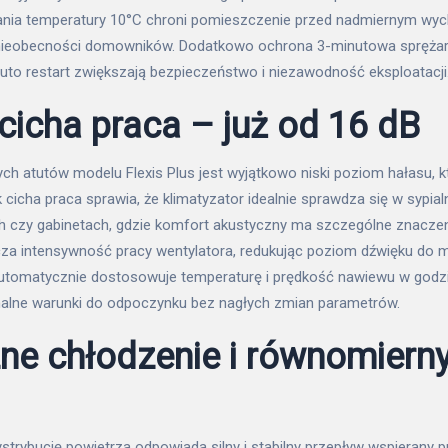
nia temperatury 10°C chroni pomieszczenie przed nadmiernym wy
nieobecności domowników. Dodatkowo ochrona 3-minutowa sprężark
uto restart zwiększają bezpieczeństwo i niezawodność eksploatacji
cicha praca – już od 16 dB
h atutów modelu Flexis Plus jest wyjątkowo niski poziom hałasu, 
 cicha praca sprawia, że klimatyzator idealnie sprawdza się w sypial
ch czy gabinetach, gdzie komfort akustyczny ma szczególne znaczeni
za intensywność pracy wentylatora, redukując poziom dźwięku do 
tomatycznie dostosowuje temperaturę i prędkość nawiewu w godz
alne warunki do odpoczynku bez nagłych zmian parametrów.
ne chłodzenie i równomiern
trybucję powietrza odpowiada silny i stabilny przepływ wspierany 