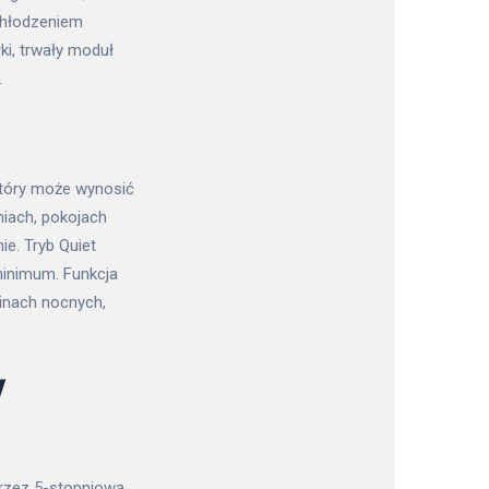
chłodzeniem
i, trwały moduł
.
który może wynosić
niach, pokojach
e. Tryb Quiet
minimum. Funkcja
inach nocnych,
y
przez 5-stopniową