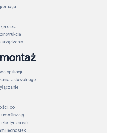
o pomaga
zją oraz
onstrukcja
 urządzenia.
y montaż
ą aplikacji
ałania z dowolnego
yłączanie
ości, co
 umożliwiają
a elastyczność
ami jednostek