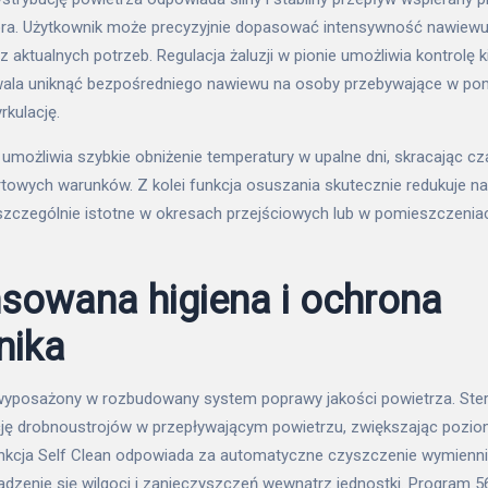
tora. Użytkownik może precyzyjnie dopasować intensywność nawiewu
 aktualnych potrzeb. Regulacja żaluzji w pionie umożliwia kontrolę k
wala uniknąć bezpośredniego nawiewu na osoby przebywające w pom
rkulację.
 umożliwia szybkie obniżenie temperatury w upalne dni, skracając c
towych warunków. Z kolei funkcja osuszania skutecznie redukuje na
 szczególnie istotne w okresach przejściowych lub w pomieszczeni
owana higiena i ochrona
nika
 wyposażony w rozbudowany system poprawy jakości powietrza. Ster
cję drobnoustrojów w przepływającym powietrzu, zwiększając pozio
nkcja Self Clean odpowiada za automatyczne czyszczenie wymiennik
dzenie się wilgoci i zanieczyszczeń wewnątrz jednostki. Program 56