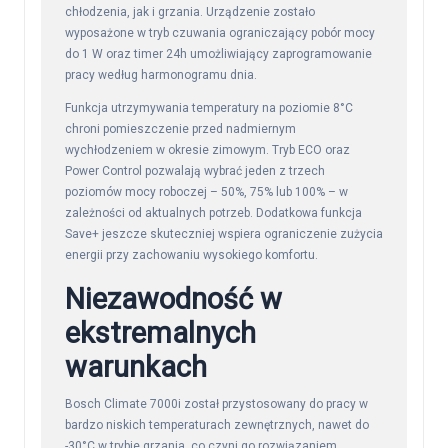
chłodzenia, jak i grzania. Urządzenie zostało
wyposażone w tryb czuwania ograniczający pobór mocy
do 1 W oraz timer 24h umożliwiający zaprogramowanie
pracy według harmonogramu dnia.
Funkcja utrzymywania temperatury na poziomie 8°C
chroni pomieszczenie przed nadmiernym
wychłodzeniem w okresie zimowym. Tryb ECO oraz
Power Control pozwalają wybrać jeden z trzech
poziomów mocy roboczej – 50%, 75% lub 100% – w
zależności od aktualnych potrzeb. Dodatkowa funkcja
Save+ jeszcze skuteczniej wspiera ograniczenie zużycia
energii przy zachowaniu wysokiego komfortu.
Niezawodność w
ekstremalnych
warunkach
Bosch Climate 7000i został przystosowany do pracy w
bardzo niskich temperaturach zewnętrznych, nawet do
-30°C w trybie grzania, co czyni go rozwiązaniem