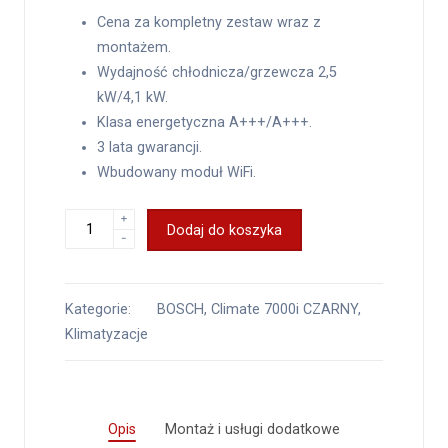
Cena za kompletny zestaw wraz z
montażem.
Wydajność chłodnicza/grzewcza 2,5
kW/4,1 kW.
Klasa energetyczna A+++/A+++.
3 lata gwarancji.
Wbudowany moduł WiFi.
+
Dodaj do koszyka
-
Kategorie:
BOSCH
,
Climate 7000i CZARNY
,
Klimatyzacje
Opis
Montaż i usługi dodatkowe