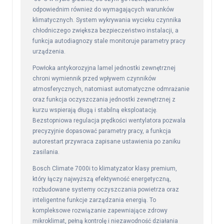
odpowiednim również do wymagających warunków
klimatycznych. System wykrywania wycieku czynnika
chłodniczego zwiększa bezpieczeństwo instalacji, a
funkcja autodiagnozy stale monitoruje parametry pracy
urządzenia.
Powłoka antykorozyjna lamel jednostki zewnętrznej
chroni wymiennik przed wpływem czynników
atmosferycznych, natomiast automatyczne odmrażanie
oraz funkcja oczyszczania jednostki zewnętrznej z
kurzu wspierają długą i stabilną eksploatację.
Bezstopniowa regulacja prędkości wentylatora pozwala
precyzyjnie dopasować parametry pracy, a funkcja
autorestart przywraca zapisane ustawienia po zaniku
zasilania.
Bosch Climate 7000i to klimatyzator klasy premium,
który łączy najwyższą efektywność energetyczną,
rozbudowane systemy oczyszczania powietrza oraz
inteligentne funkcje zarządzania energią. To
kompleksowe rozwiązanie zapewniające zdrowy
mikroklimat, pełną kontrolę i niezawodność działania