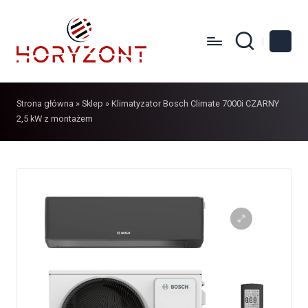
Strona główna
»
Sklep
»
Klimatyzator Bosch Climate 7000i CZARNY
2,5 kW z montażem