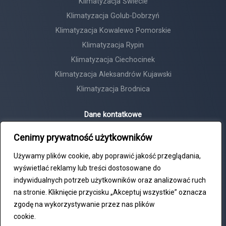
Klimatyzacja Świecie
Klimatyzacja Golub-Dobrzyń
Klimatyzacja Kowalewo Pomorskie
Klimatyzacja Rypin
Klimatyzacja Ciechocinek
Klimatyzacja Aleksandrów Kujawski
Klimatyzacja Brodnica
Dane kontatkowe
Horyzont Tadeusz Michalski
Cenimy prywatność użytkowników
NIP: 8792481047
Używamy plików cookie, aby poprawić jakość przeglądania,
+48 609 552 417
wyświetlać reklamy lub treści dostosowane do
biuro@horyzont24.com
indywidualnych potrzeb użytkowników oraz analizować ruch
na stronie. Kliknięcie przycisku „Akceptuj wszystkie” oznacza
ul. Bydgoska 27, Chełmża
zgodę na wykorzystywanie przez nas plików
cookie.
Polityka Cookie