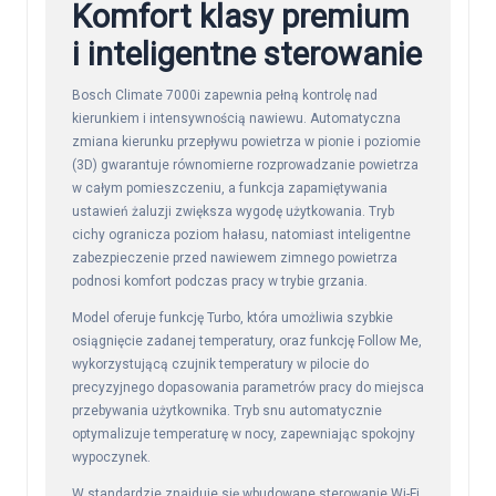
Komfort klasy premium
i inteligentne sterowanie
Bosch Climate 7000i zapewnia pełną kontrolę nad
kierunkiem i intensywnością nawiewu. Automatyczna
zmiana kierunku przepływu powietrza w pionie i poziomie
(3D) gwarantuje równomierne rozprowadzanie powietrza
w całym pomieszczeniu, a funkcja zapamiętywania
ustawień żaluzji zwiększa wygodę użytkowania. Tryb
cichy ogranicza poziom hałasu, natomiast inteligentne
zabezpieczenie przed nawiewem zimnego powietrza
podnosi komfort podczas pracy w trybie grzania.
Model oferuje funkcję Turbo, która umożliwia szybkie
osiągnięcie zadanej temperatury, oraz funkcję Follow Me,
wykorzystującą czujnik temperatury w pilocie do
precyzyjnego dopasowania parametrów pracy do miejsca
przebywania użytkownika. Tryb snu automatycznie
optymalizuje temperaturę w nocy, zapewniając spokojny
wypoczynek.
W standardzie znajduje się wbudowane sterowanie Wi-Fi,