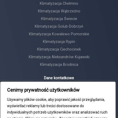
Klimatyzacja Chełmno
Klimatyzacja Wąbrzeźno
Klimatyzacja Świecie
Klimatyzacja Golub-Dobrzyń
Klimatyzacja Kowalewo Pomorskie
Klimatyzacja Rypin
Klimatyzacja Ciechocinek
Klimatyzacja Aleksandrów Kujawski
Klimatyzacja Brodnica
Dane kontatkowe
Horyzont Tadeusz Michalski
Cenimy prywatność użytkowników
NIP: 8792481047
Używamy plików cookie, aby poprawić jakość przeglądania,
+48 609 552 417
wyświetlać reklamy lub treści dostosowane do
biuro@horyzont24.com
indywidualnych potrzeb użytkowników oraz analizować ruch