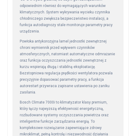
odpowiednim również do wymagających warunków
klimatycznych. System wykrywania wycieku czynnika
chłodniczego zwiększa bezpieczeństwo instalacji, a
funkcja autodiagnozy stale monitoruje parametry pracy
urządzenia.
Powłoka antykorozyjna lamel jednostki zewnętrznej
chroni wymiennik przed wpływem czynników
atmosferycznych, natomiast automatyczne odmrażanie
oraz funkcja oczyszczania jednostki zewnętrznej z
kurzu wspierają długą i stabilną eksploatację.
Bezstopniowa regulacja prędkości wentylatora pozwala
precyzyjnie dopasować parametry pracy, a funkcja
autorestart przywraca zapisane ustawienia po zaniku
zasilania.
Bosch Climate 7000i to klimatyzator klasy premium,
który łączy najwyższą efektywność energetyczną,
rozbudowane systemy oczyszczania powietrza oraz
inteligentne funkcje zarządzania energią. To
kompleksowe rozwiązanie zapewniające zdrowy
mikroklimat, pełną kontrolę i niezawodność działania