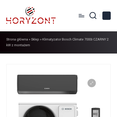
Strona główna
»
Sklep
»
Klimatyzator Bosch Climate 7000i CZARNY 2
kW z montażem