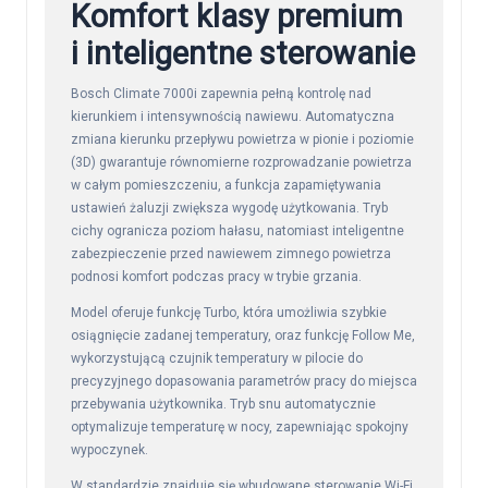
Komfort klasy premium
i inteligentne sterowanie
Bosch Climate 7000i zapewnia pełną kontrolę nad
kierunkiem i intensywnością nawiewu. Automatyczna
zmiana kierunku przepływu powietrza w pionie i poziomie
(3D) gwarantuje równomierne rozprowadzanie powietrza
w całym pomieszczeniu, a funkcja zapamiętywania
ustawień żaluzji zwiększa wygodę użytkowania. Tryb
cichy ogranicza poziom hałasu, natomiast inteligentne
zabezpieczenie przed nawiewem zimnego powietrza
podnosi komfort podczas pracy w trybie grzania.
Model oferuje funkcję Turbo, która umożliwia szybkie
osiągnięcie zadanej temperatury, oraz funkcję Follow Me,
wykorzystującą czujnik temperatury w pilocie do
precyzyjnego dopasowania parametrów pracy do miejsca
przebywania użytkownika. Tryb snu automatycznie
optymalizuje temperaturę w nocy, zapewniając spokojny
wypoczynek.
W standardzie znajduje się wbudowane sterowanie Wi-Fi,