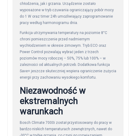
chłodzenia, jak i grzania. Urządzenie zostało
wyposażone w tryb czuwania ograniczający pobór mocy
do 1 W oraz timer 24h umożliwiający zaprogramowanie
pracy według harmonogramu dnia.
Funkcja utrzymywania temperatury na poziomie 8°C
chroni pomieszczenie przed nadmiernym
wychłodzeniem w okresie zimowym. Tryb ECO oraz
Power Control pozwalają wybrać jeden z trzech
poziomów mocy roboczej – 50%, 75% lub 100% – w
zależności od aktualnych potrzeb. Dodatkowa funkcja
Save+ jeszcze skuteczniej wspiera ograniczenie zużycia
energii przy zachowaniu wysokiego komfortu.
Niezawodność w
ekstremalnych
warunkach
Bosch Climate 7000i został przystosowany do pracy w
bardzo niskich temperaturach zewnętrznych, nawet do
-30°C w trybie grzania, co czyni go rozwiązaniem