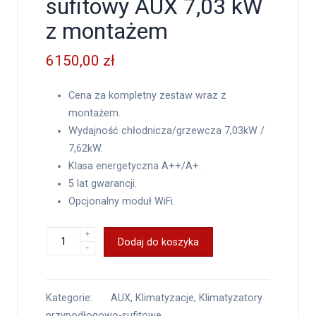
sufitowy AUX 7,03 kW
z montażem
6150,00
zł
Cena za kompletny zestaw wraz z
montażem.
Wydajność chłodnicza/grzewcza 7,03kW /
7,62kW.
Klasa energetyczna A++/A+.
5 lat gwarancji.
Opcjonalny moduł WiFi.
+
Dodaj do koszyka
-
Kategorie:
AUX
,
Klimatyzacje
,
Klimatyzatory
przypodłogowo-sufitowe