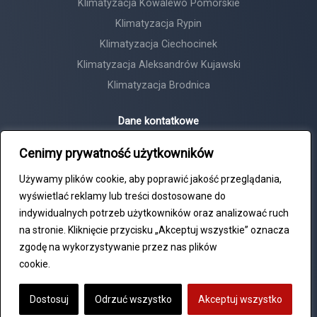
Klimatyzacja Kowalewo Pomorskie
Klimatyzacja Rypin
Klimatyzacja Ciechocinek
Klimatyzacja Aleksandrów Kujawski
Klimatyzacja Brodnica
Dane kontatkowe
Horyzont Tadeusz Michalski
Cenimy prywatność użytkowników
NIP: 8792481047
Używamy plików cookie, aby poprawić jakość przeglądania,
+48 609 552 417
wyświetlać reklamy lub treści dostosowane do
biuro@horyzont24.com
indywidualnych potrzeb użytkowników oraz analizować ruch
na stronie. Kliknięcie przycisku „Akceptuj wszystkie” oznacza
ul. Bydgoska 27, Chełmża
zgodę na wykorzystywanie przez nas plików
cookie.
Polityka Cookie
Prawa autorskie 2026 — Horyzont24 | Administracja stroną:
Dostosuj
Odrzuć wszystko
Akceptuj wszystko
stronawwwdlaciebie.pl