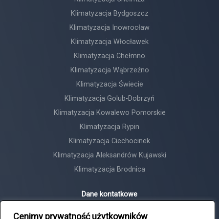
Klimatyzacja Bydgoszcz
Klimatyzacja Inowrocław
Klimatyzacja Włocławek
Klimatyzacja Chełmno
Klimatyzacja Wąbrzeźno
Klimatyzacja Świecie
Klimatyzacja Golub-Dobrzyń
Klimatyzacja Kowalewo Pomorskie
Klimatyzacja Rypin
Klimatyzacja Ciechocinek
Klimatyzacja Aleksandrów Kujawski
Klimatyzacja Brodnica
Dane kontatkowe
Horyzont Tadeusz Michalski
Cenimy prywatność użytkowników