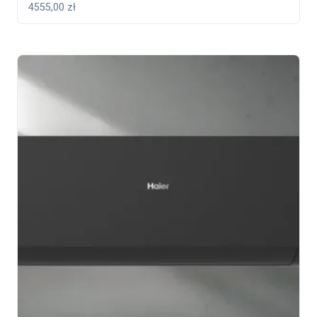
4555,00
zł