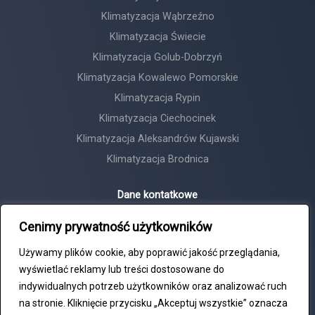
Klimatyzacja Wąbrzeźno
Klimatyzacja Świecie
Klimatyzacja Golub-Dobrzyń
Klimatyzacja Kowalewo Pomorskie
Klimatyzacja Rypin
Klimatyzacja Ciechocinek
Klimatyzacja Aleksandrów Kujawski
Klimatyzacja Brodnica
Dane kontatkowe
Horyzont Tadeusz Michalski
Cenimy prywatność użytkowników
NIP: 8792481047
Używamy plików cookie, aby poprawić jakość przeglądania,
+48 609 552 417
wyświetlać reklamy lub treści dostosowane do
biuro@horyzont24.com
indywidualnych potrzeb użytkowników oraz analizować ruch
na stronie. Kliknięcie przycisku „Akceptuj wszystkie” oznacza
ul. Bydgoska 27, Chełmża