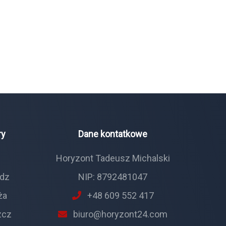
ry
Dane kontatkowe
ń
Horyzont Tadeusz Michalski
ądz
NIP: 8792481047
ża
+48 609 552 417
zcz
biuro@horyzont24.com