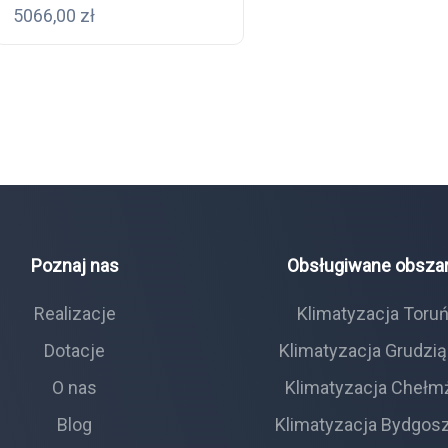
5066,00
zł
Poznaj nas
Obsługiwane obsza
Realizacje
Klimatyzacja Toru
Dotacje
Klimatyzacja Grudzi
O nas
Klimatyzacja Chełm
Blog
Klimatyzacja Bydgos