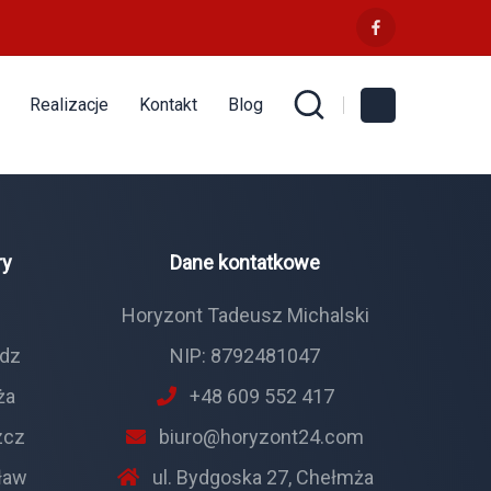
Realizacje
Kontakt
Blog
ry
Dane kontatkowe
ń
Horyzont Tadeusz Michalski
ądz
NIP: 8792481047
ża
+48 609 552 417
zcz
biuro@horyzont24.com
ław
ul. Bydgoska 27, Chełmża