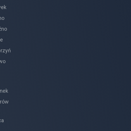
wek
no
źno
ie
brzyń
ewo
n
inek
drów
ca