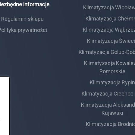
iezbędne informacje
Klimatyzacja Włocła
Klimatyzacja Chełm
Regulamin sklepu
Klimatyzacja Wąbrze
Polityka prywatności
Klimatyzacja Świec
Klimatyzacja Golub-Do
Klimatyzacja Kowal
Pomorskie
Klimatyzacja Rypi
Klimatyzacja Ciechoc
Klimatyzacja Aleksan
Kujawski
a
Klimatyzacja Brodni