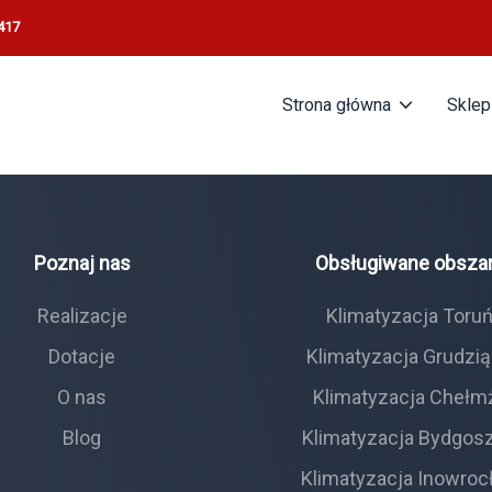
417
Strona główna
Sklep
Poznaj nas
Obsługiwane obsza
Realizacje
Klimatyzacja Toru
Dotacje
Klimatyzacja Grudzi
O nas
Klimatyzacja Chełm
Blog
Klimatyzacja Bydgos
Klimatyzacja Inowroc